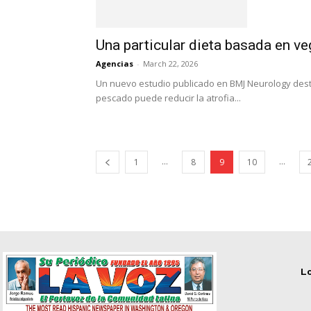
Una particular dieta basada en ve
Agencias
-
March 22, 2026
Un nuevo estudio publicado en BMJ Neurology dest
pescado puede reducir la atrofia...
...
...
1
8
9
10
Lo