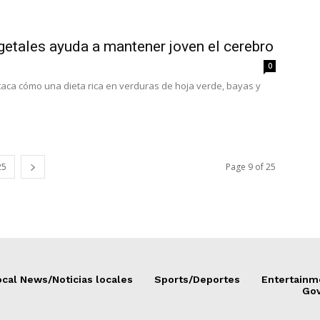
getales ayuda a mantener joven el cerebro
0
aca cómo una dieta rica en verduras de hoja verde, bayas y
25
Page 9 of 25
cal News/Noticias locales
Sports/Deportes
Entertainm
Go