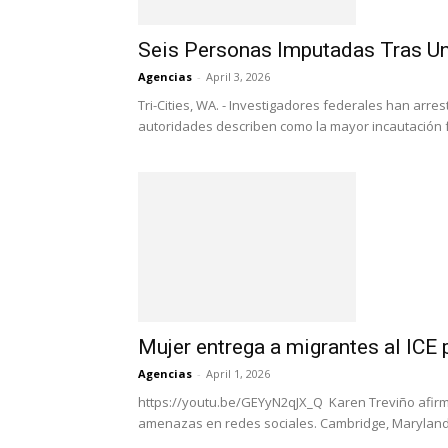
Seis Personas Imputadas Tras U
Agencias
-
April 3, 2026
Tri-Cities, WA. - Investigadores federales han arre
autoridades describen como la mayor incautación f
Mujer entrega a migrantes al ICE 
Agencias
-
April 1, 2026
https://youtu.be/GEYyN2qJX_Q Karen Treviño afirmo
amenazas en redes sociales. Cambridge, Maryland -