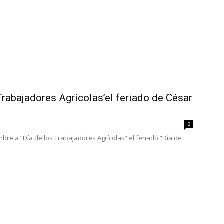
Trabajadores Agrícolas’el feriado de César
0
bre a “Día de los Trabajadores Agrícolas” el feriado “Día de