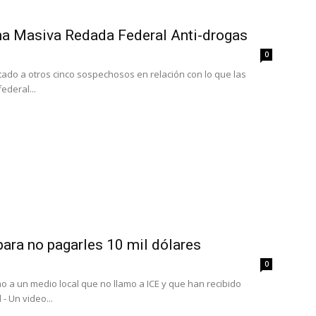
na Masiva Redada Federal Anti-drogas
0
stado a otros cinco sospechosos en relación con lo que las
ederal...
para no pagarles 10 mil dólares
0
 a un medio local que no llamo a ICE y que han recibido
 Un video...