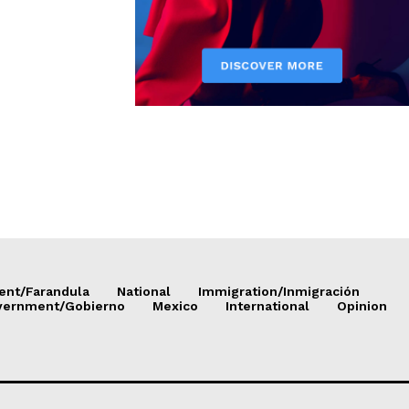
ent/Farandula
National
Immigration/Inmigración
vernment/Gobierno
Mexico
International
Opinion