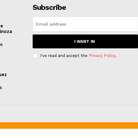
Subscribe
de
inoza
I WANT IN
26
I've read and accept the
Privacy Policy
.
uez
26