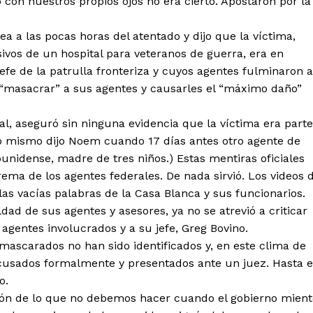
con nuestros propios ojos no era cierto. Apostaron por la
ea a las pocas horas del atentado y dijo que la víctima,
ivos de un hospital para veteranos de guerra, era en
 jefe de la patrulla fronteriza y cuyos agentes fulminaron a
a “masacrar” a sus agentes y causarles el “máximo daño”
al, aseguró sin ninguna evidencia que la víctima era parte
Lo mismo dijo Noem cuando 17 días antes otro agente de
unidense, madre de tres niños.) Estas mentiras oficiales
trema de los agentes federales. De nada sirvió. Los videos 
las vacías palabras de la Casa Blanca y sus funcionarios.
ad de sus agentes y asesores, ya no se atrevió a criticar
agentes involucrados y a su jefe, Greg Bovino.
mascarados no han sido identificados y, en este clima de
usados formalmente y presentados ante un juez. Hasta e
o.
cción de lo que no debemos hacer cuando el gobierno mient