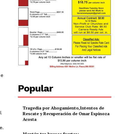
de
Popular
Tragedia por Ahogamiento,Intentos de
l
Rescate y Recuperación de Omar Espinoza
Acosta
e.
Mantén tus huesos fuertes: