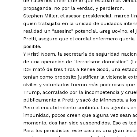
de hacernos creer que lo que estábamos viendo 
propaganda, no por la verdad, y perdieron.
Stephen Miller, el asesor presidencial, marcó lín
quien trabajaba en la unidad de cuidados intens
realidad un “asesino” potencial. Greg Bovino, el
Pretti, aseguró que el cordial enfermero querí
posible.
Y Kristi Noem, la secretaria de seguridad nacion
de una operación de “terrorismo doméstico”. (
ICE mató de tres tiros a Renee Good, una estado
tenían como propósito justificar la violencia ex
civiles y voluntarios fueron más poderosos que 
Trump, acorralado por la incompetencia y crueld
públicamente a Pretti y sacó de Minnesota a los 
Pero el encubrimiento continúa. Los agentes en
impunidad, pocos creen que alguna vez sean ac
momento, dos han sido suspendidos. Eso es tod
Para los periodistas, este caso es una gran le