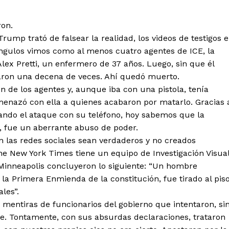
ron.
ump trató de falsear la realidad, los videos de testigos 
 ángulos vimos como al menos cuatro agentes de ICE, la
Alex Pretti, un enfermero de 37 años. Luego, sin que él
pararon una decena de veces. Ahí quedó muerto.
n de los agentes y, aunque iba con una pistola, tenía
amenazó con ella a quienes acabaron por matarlo. Gracias 
ando el ataque con su teléfono, hoy sabemos que la
, fue un aberrante abuso de poder.
 las redes sociales sean verdaderos y no creados
 The New York Times tiene un equipo de Investigación Visual
e Minneapolis concluyeron lo siguiente: “Un hombre
la Primera Enmienda de la constitución, fue tirado al pis
les”.
s mentiras de funcionarios del gobierno que intentaron, si
te. Tontamente, con sus absurdas declaraciones, trataron