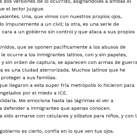
as dos versiones de lo ocurrido, asignándoles a ambas el
e el lector juzgue.
valentes. Una, que vimos con nuestros propios ojos,
 impunemente a un civil; la otra, es una serie de
a cara a un gobierno sin control y que ataca a sus propios
 Unidos, que se oponen pacíficamente a los abusos de
e ocurre a los inmigrantes latinos, con y sin papeles,
 y sin orden de captura, se aparecen con armas de guerr
ta es una ciudad aterrorizada. Muchos latinos que he
proteger a sus familias.
que llegaron a esta super fría metrópolis lo hicieron para
ngelados por el miedo a ICE.
idaria. Me emociona hasta las lágrimas el ver a
s a defender a inmigrantes que apenas conocen.
a sido armarse con celulares y silbatos para niños, y con 
gobierno es cierto, confía en lo que ven tus ojos.