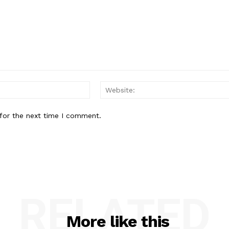
Email:*
for the next time I comment.
RELATED
More like this