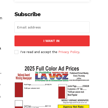
Subscribe
en
I WANT IN
a
I've read and accept the
Privacy Policy
.
.
o
n