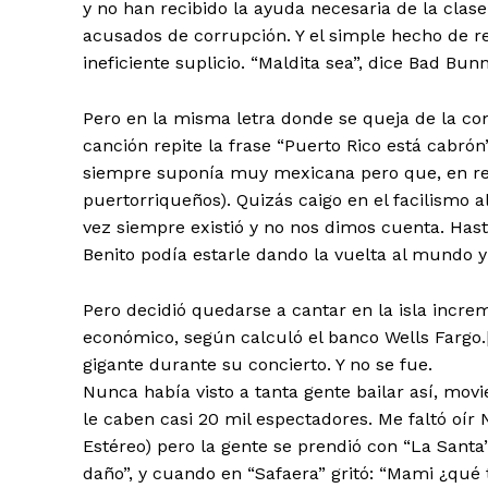
y no han recibido la ayuda necesaria de la clase
acusados de corrupción. Y el simple hecho de re
ineficiente suplicio. “Maldita sea”, dice Bad Bun
Pero en la misma letra donde se queja de la com
canción repite la frase “Puerto Rico está cabrón”
siempre suponía muy mexicana pero que, en rea
puertorriqueños). Quizás caigo en el facilismo al
vez siempre existió y no nos dimos cuenta. Has
Benito podía estarle dando la vuelta al mundo y
Pero decidió quedarse a cantar en la isla incr
económico, según calculó el banco Wells Fargo.[v
gigante durante su concierto. Y no se fue.
Nunca había visto a tanta gente bailar así, mov
le caben casi 20 mil espectadores. Me faltó oír
Estéreo) pero la gente se prendió con “La Santa”
daño”, y cuando en “Safaera” gritó: “Mami ¿qué t