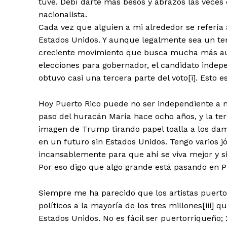
tuve. Debí darte más besos y abrazos las veces
nacionalista.
Cada vez que alguien a mi alrededor se refería a
Estados Unidos. Y aunque legalmente sea un terr
creciente movimiento que busca mucha más aut
elecciones para gobernador, el candidato indepe
obtuvo casi una tercera parte del voto[i]. Esto e
Hoy Puerto Rico puede no ser independiente a niv
paso del huracán María hace ocho años, y la ter
imagen de Trump tirando papel toalla a los dam
en un futuro sin Estados Unidos. Tengo varios j
incansablemente para que ahí se viva mejor y sin
Por eso digo que algo grande está pasando en P
Siempre me ha parecido que los artistas puert
políticos a la mayoría de los tres millones[iii] qu
Estados Unidos. No es fácil ser puertorriqueño; 2