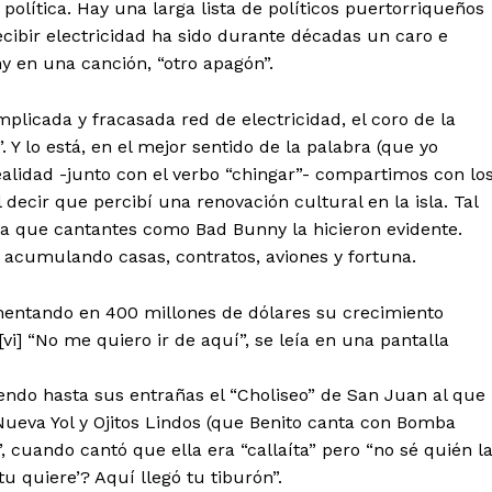
 política. Hay una larga lista de políticos puertorriqueños
cibir electricidad ha sido durante décadas un caro e
ny en una canción, “otro apagón”.
plicada y fracasada red de electricidad, el coro de la
. Y lo está, en el mejor sentido de la palabra (que yo
lidad -junto con el verbo “chingar”- compartimos con lo
 decir que percibí una renovación cultural en la isla. Tal
ta que cantantes como Bad Bunny la hicieron evidente.
 acumulando casas, contratos, aviones y fortuna.
ementando en 400 millones de dólares su crecimiento
i] “No me quiero ir de aquí”, se leía en una pantalla
iendo hasta sus entrañas el “Choliseo” de San Juan al que
 Nueva Yol y Ojitos Lindos (que Benito canta con Bomba
, cuando cantó que ella era “callaíta” pero “no sé quién l
u quiere’? Aquí llegó tu tiburón”.