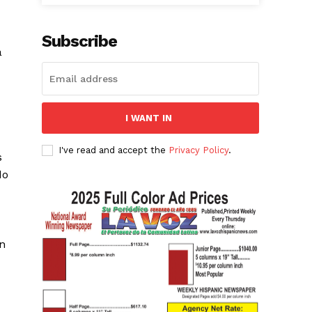
Subscribe
a
I WANT IN
I've read and accept the
Privacy Policy
.
s
do
un