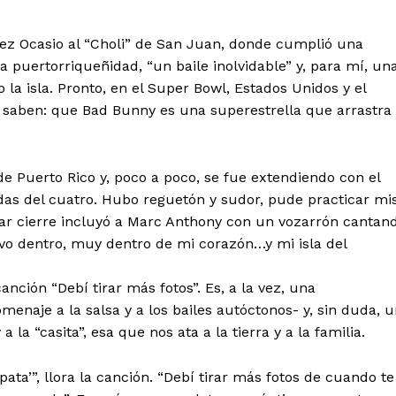
nez Ocasio al “Choli” de San Juan, donde cumplió una
la puertorriqueñidad, “un baile inolvidable” y, para mí, un
a isla. Pronto, en el Super Bowl, Estados Unidos y el
 saben: que Bad Bunny es una superestrella que arrastra
e Puerto Rico y, poco a poco, se fue extendiendo con el
rdas del cuatro. Hubo reguetón y sudor, pude practicar mi
ular cierre incluyó a Marc Anthony con un vozarrón cantan
levo dentro, muy dentro de mi corazón…y mi isla del
nción “Debí tirar más fotos”. Es, a la vez, una
enaje a la salsa y a los bailes autóctonos- y, sin duda, 
a la “casita”, esa que nos ata a la tierra y a la familia.
ta’”, llora la canción. “Debí tirar más fotos de cuando te