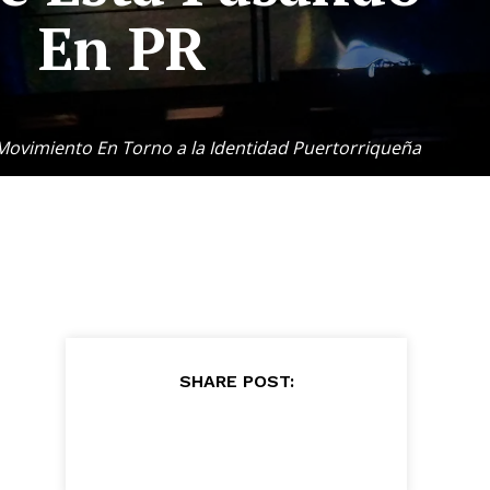
En PR
ovimiento En Torno a la Identidad Puertorriqueña
SHARE POST: