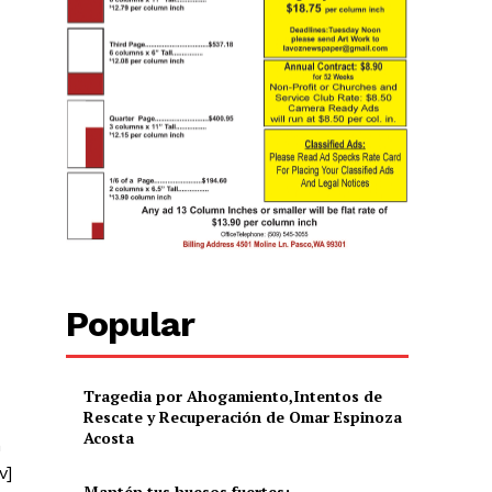
Popular
Tragedia por Ahogamiento,Intentos de
Rescate y Recuperación de Omar Espinoza
Acosta
n
v]
Mantén tus huesos fuertes: