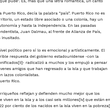
 que pude”. Es, más que una letra romántica, un canto
 Puerto Rico, decía la palabra “país”. Puerto Rico no es
itorio, un estado libre asociado o una colonia, hay un
onomía y hasta la independencia. En las pasadas
ndentista, Juan Dalmau, al frente de Alianza de País,
s inusitado.
el político pero sí lo es emocional y artísticamente. El
rible respuesta del gobierno estadounidense -con la
nificados[ii]- radicalizó a muchos y los empujó a pensar
óvenes amigos que han regresado a la isla y que trabajan
 lazos colonialistas.
uerto Rico.
orriqueños reflejan y defienden mucho mejor que los
e viven en la isla y a los casi seis millones[iv] que están e
2 por ciento de los nacidos en la isla viven en la pobreza[