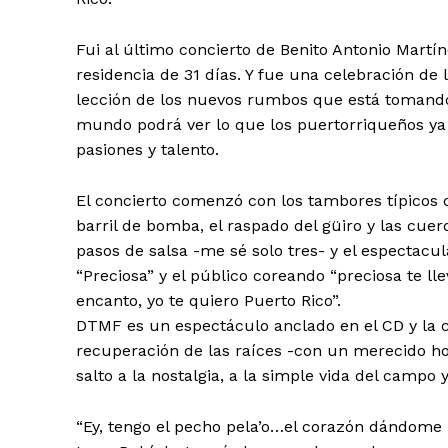
Fui al último concierto de Benito Antonio Martí
residencia de 31 días. Y fue una celebración de 
lección de los nuevos rumbos que está tomando l
mundo podrá ver lo que los puertorriqueños ya
pasiones y talento.
El concierto comenzó con los tambores típicos d
barril de bomba, el raspado del güiro y las cue
pasos de salsa -me sé solo tres- y el espectac
“Preciosa” y el público coreando “preciosa te l
encanto, yo te quiero Puerto Rico”.
DTMF es un espectáculo anclado en el CD y la ca
recuperación de las raíces -con un merecido hom
salto a la nostalgia, a la simple vida del campo y 
“Ey, tengo el pecho pela’o…el corazón dándome pa