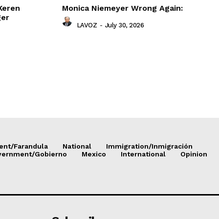
Keren
Monica Niemeyer Wrong Again:
ger
LAVOZ
-
July 30, 2026
ent/Farandula
National
Immigration/Inmigración
vernment/Gobierno
Mexico
International
Opinion