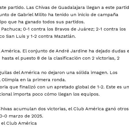
ste partido. Las Chivas de Guadalajara llegan a este parti
junto de Gabriel Milito ha tenido un inicio de campaña
ipo que ha ganado todos sus partidos.
 Pachuca; 0-1 contra los Bravos de Juárez; 2-1 contra los
ico San Luis y 1-2 contra Mazatlán.
del América. El conjunto de André Jardine ha dejado dudas 
sta el puesto 8 de la clasificación con 2 victorias, 2
guilas del América no dejaron una sólida imagen. Los
 Olimpia en la primera ronda.
ia que finalizó con un apretado global de 1-2. Este es u
cional importa poco cómo llegan los equipos.
Chivas acumulan dos victorias, el Club América ganó otros
 0-0 marzo de 2025.
y el Club América