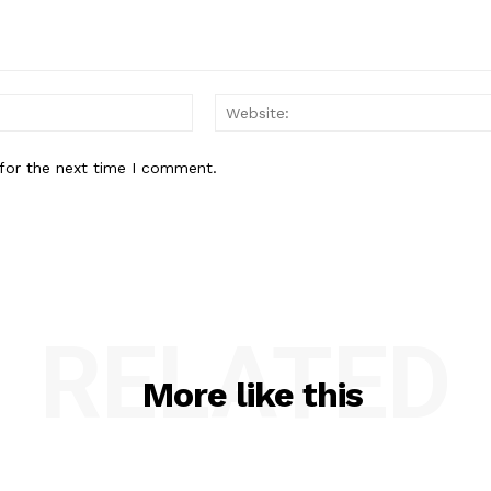
Email:*
for the next time I comment.
RELATED
More like this