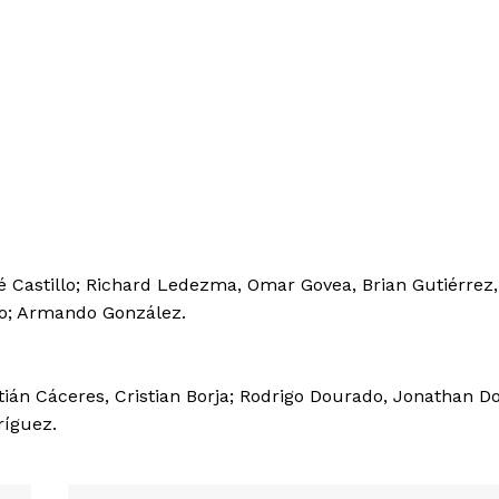
sé Castillo; Richard Ledezma, Omar Govea, Brian Gutiérrez,
do; Armando González.
stián Cáceres, Cristian Borja; Rodrigo Dourado, Jonathan D
ríguez.