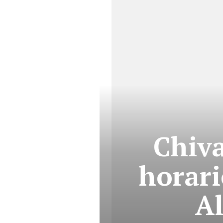
Chiva
horari
A