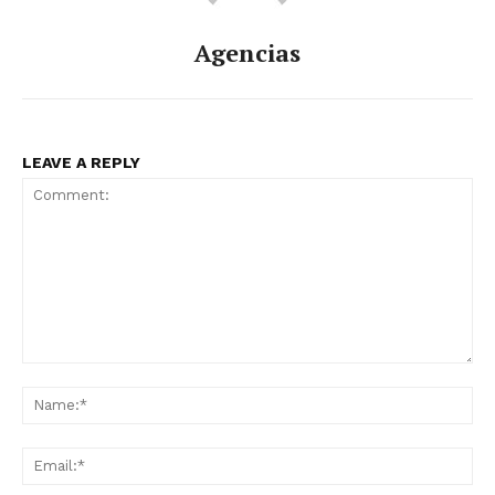
Agencias
LEAVE A REPLY
Comment:
Na
Ema