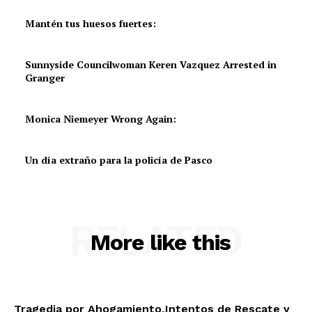
Mantén tus huesos fuertes:
Sunnyside Councilwoman Keren Vazquez Arrested in
Granger
Monica Niemeyer Wrong Again:
Un día extraño para la policía de Pasco
RELATED
More like this
Tragedia por Ahogamiento,Intentos de Rescate y