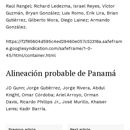
Raúl Rangel; Richard Ledezma, Israel Reyes, Víctor
Guzmán, Bryan González; Luis Romo, Erik Lira, Brian
Gutiérrez, Gilberto Mora, Diego Lainez; Armando
González.
https://f2f85604d595c4ed29460e057c52318a.safefram
e.googlesyndication.com/safeframe/1-0-
45/html/container.html
Alineación probable de Panamá
JD Gunn; Jorge Gutiérrez, Jorge Rivera, Abdul
Knight, Omar Córdoba; Ariel Arroyo, Orman
Davis, Ricardo Phillips Jr., José Murillo, Khaiser
Lenis; Kadir Barría.
Previous article
Next article