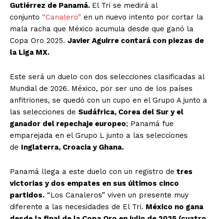
Gutiérrez de Panamá.
El Tri se medirá al
conjunto
“Canalero”
en un nuevo intento por cortar la
mala racha que México acumula desde que ganó la
Copa Oro 2025.
Javier Aguirre contará con piezas de
la Liga MX.
Este será un duelo con dos selecciones clasificadas al
Mundial de 2026. México, por ser uno de los países
anfitriones, se quedó con un cupo en el Grupo A junto a
las selecciones de
Sudáfrica, Corea del Sur y el
ganador del repechaje europeo
; Panamá fue
emparejada en el Grupo L junto a las selecciones
de
Inglaterra, Croacia y Ghana.
Panamá llega a este duelo con un registro de
tres
victorias y dos empates en sus últimos cinco
partidos.
“Los Canaleros” viven un presente muy
diferente a las necesidades de El Tri.
México no gana
desde la final de la Copa Oro en julio de 2025 (cuatro