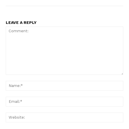
LEAVE A REPLY
Comment:
Na
Ema
Web